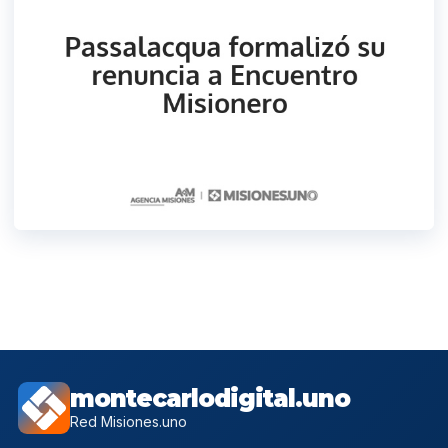
montecarlodigital.uno
Red Misiones.uno