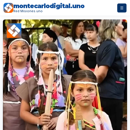
montecarlodigital.uno
☰
Red Misiones.uno