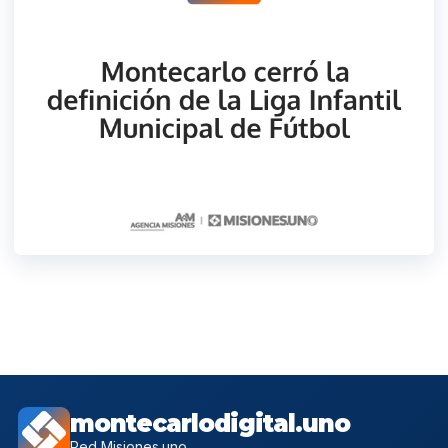
montecarlodigital.uno
Red Misiones.uno