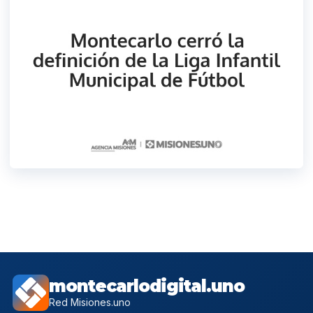
montecarlodigital.uno
Red Misiones.uno