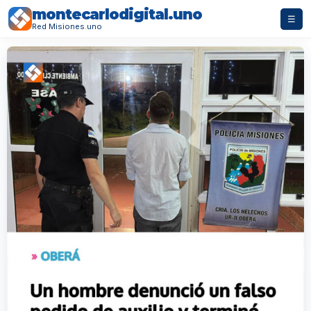
montecarlodigital.uno
☰
Red Misiones.uno