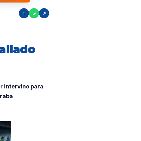
f
w
↗
allado
r intervino para
traba