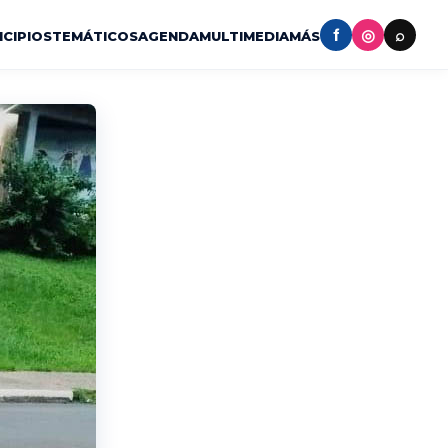
f
◎
⌕
ICIPIOS
TEMÁTICOS
AGENDA
MULTIMEDIA
MÁS