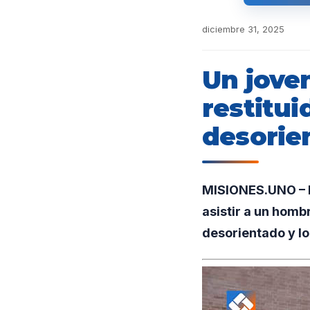
diciembre 31, 2025
Un jove
restitui
desorien
MISIONES.UNO – En
asistir a un hom
desorientado y log