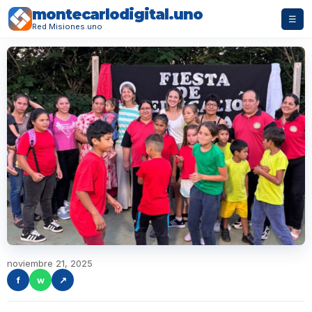
montecarlodigital.uno
☰
Red Misiones.uno
noviembre 21, 2025
f
w
↗