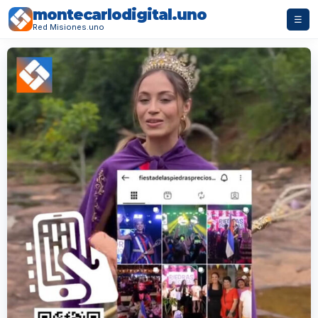
montecarlodigital.uno
☰
Red Misiones.uno